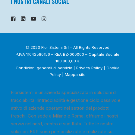
I NOSTRI CANALI SOCIAL
© 2023 Flor Sistemi Srl – All Rights Reserved
P.IVA 11042580156 – REA BZ-000000 – Capitale Sociale
100.000,00 €
Condizioni generali di servizio
|
Privacy Policy
|
Cookie
Policy
|
Mappa sito
Florsistemi è un’azienda specializzata in soluzioni di
tracciabilità, rintracciabilità e gestione ciclo passivo e
attivo di aziende operanti nei settori dei prodotti
freschi. Con sede a Milano e Roma, offriamo i nostri
servizi nel nord, centro e sud Italia. Tutte le nostre
soluzioni ERP sono personalizzate e realizzate su