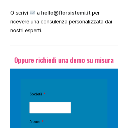
O scrivi
​ a
hello@florsistemi.it
per
ricevere una consulenza personalizzata dai
nostri esperti.
Oppure richiedi
una demo su misura
Società
*
Nome
*