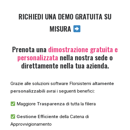
+39 02 743551
RICHIEDI UNA DEMO GRATUITA SU
MISURA ​
hello@florsistemi.it
Prenota una
dimostrazione gratuita e
SEDI: Milano – Roma – Firenze
FACEBOOK
personalizzata
nella nostra sede o
direttamente nella tua azienda.
LINKEDIN
YOUTUBE
INSTAGRAM
Grazie alle soluzioni software Florsistemi
altamente
personalizzabili
avrai i seguenti benefici:
​ Maggiore
Trasparenza
di tutta la filiera
​ Gestione Efficiente
della Catena di
Approvvigionamento